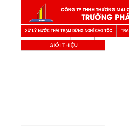
XỬ LÝ NƯỚC THẢI TRẠM DỪNG NGHỈ CAO TÔC
TRA
VẬT TƯ NGÀNH NƯỚC
LIÊN HỆ
GIỚI THIỆU