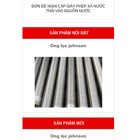
ĐƠN ĐỀ NGHỊ CẤP GIẤY PHÉP XẢ NƯỚC
THẢI VÀO NGUỒN NƯỚC
SẢN PHẨM NỔI BẬT
Ống lọc johnson
SẢN PHẨM MỚI
Ống lọc johnson