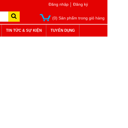
Đăng nhập
Đăng ký
(0) Sản phẩm trong giỏ hàng
TIN TỨC & SỰ KIỆN
TUYỂN DỤNG