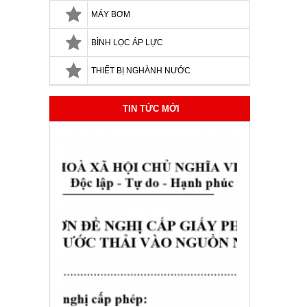
MÁY BƠM
BÌNH LỌC ÁP LỰC
THIẾT BỊ NGHÀNH NƯỚC
TIN TỨC MỚI