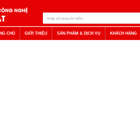
NG CHỦ
GIỚI THIỆU
SẢN PHẨM & DỊCH VỤ
KHÁCH HÀNG