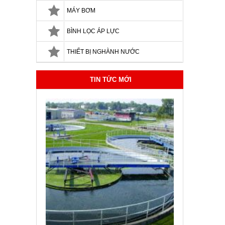
MÁY BƠM
BÌNH LỌC ÁP LỰC
THIẾT BỊ NGHÀNH NƯỚC
TIN TỨC MỚI