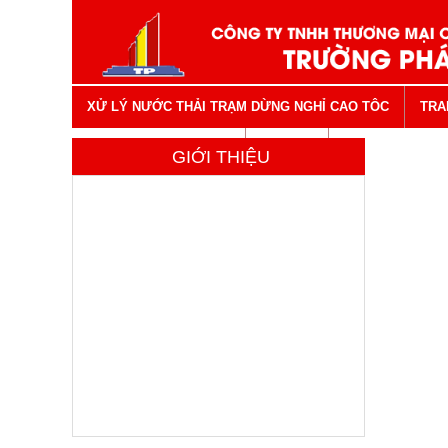
XỬ LÝ NƯỚC THẢI TRẠM DỪNG NGHỈ CAO TÔC
TRA
VẬT TƯ NGÀNH NƯỚC
LIÊN HỆ
GIỚI THIỆU