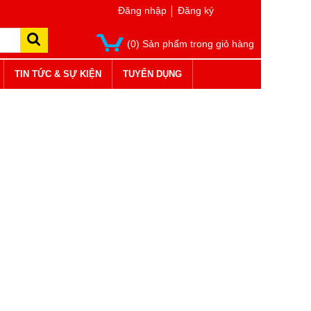
Đăng nhập
Đăng ký
(0) Sản phẩm trong giỏ hàng
TIN TỨC & SỰ KIỆN
TUYỂN DỤNG