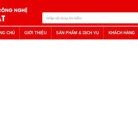
NG CHỦ
GIỚI THIỆU
SẢN PHẨM & DỊCH VỤ
KHÁCH HÀNG