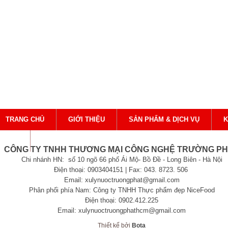
TRANG CHỦ
GIỚI THIỆU
SẢN PHẨM & DỊCH VỤ
K
ÊN HỆ
CÔNG TY TNHH THƯƠNG MẠI CÔNG NGHỆ TRƯỜNG P
Chi nhánh HN: số 10 ngõ 66 phố Ái Mộ- Bồ Đề - Long Biên - Hà Nội
Điện thoại: 0903404151 | Fax: 043. 8723. 506
Email: xulynuoctruongphat@gmail.com
Phân phối phía Nam: Công ty TNHH Thực phẩm đẹp NiceFood
Điện thoại: 0902.412.225
Email: xulynuoctruongphathcm@gmail.com
Thiết kế bởi
Bota