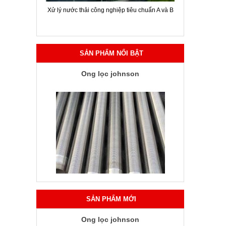
ời chuyên
Xử lý nước thải công nghiệp tiêu chuẩn A và B
Hội thảo gi
SẢN PHẨM NỔI BẬT
Ống lọc johnson
SẢN PHẨM MỚI
Ống lọc johnson