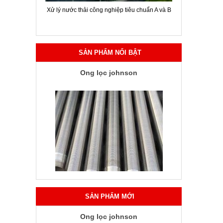
ời chuyên
Xử lý nước thải công nghiệp tiêu chuẩn A và B
Hội thảo gi
SẢN PHẨM NỔI BẬT
Ống lọc johnson
SẢN PHẨM MỚI
Ống lọc johnson