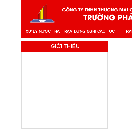
XỬ LÝ NƯỚC THẢI TRẠM DỪNG NGHỈ CAO TÔC
TRA
VẬT TƯ NGÀNH NƯỚC
LIÊN HỆ
GIỚI THIỆU