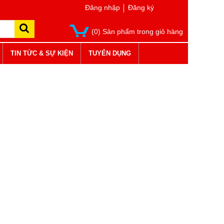
Đăng nhập
Đăng ký
(0) Sản phẩm trong giỏ hàng
TIN TỨC & SỰ KIỆN
TUYỂN DỤNG