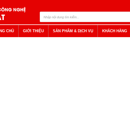
NG CHỦ
GIỚI THIỆU
SẢN PHẨM & DỊCH VỤ
KHÁCH HÀNG