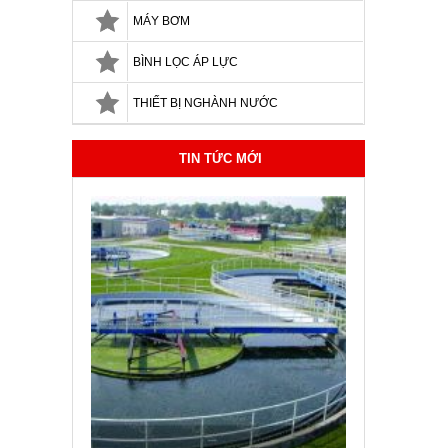
MÁY BƠM
BÌNH LỌC ÁP LỰC
THIẾT BỊ NGHÀNH NƯỚC
TIN TỨC MỚI