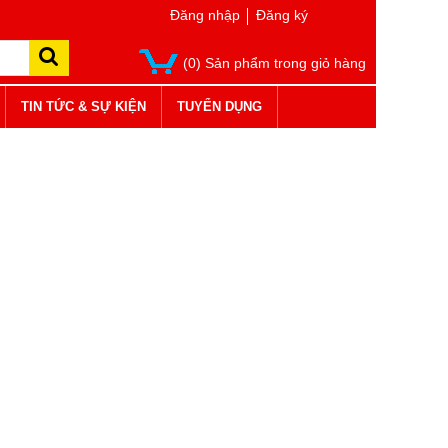
Đăng nhập
Đăng ký
(0) Sản phẩm trong giỏ hàng
TIN TỨC & SỰ KIỆN
TUYỂN DỤNG