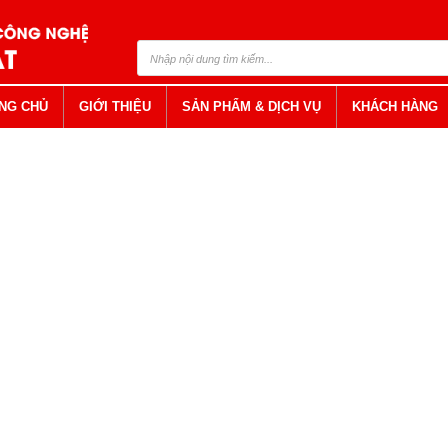
NG CHỦ
GIỚI THIỆU
SẢN PHẨM & DỊCH VỤ
KHÁCH HÀNG