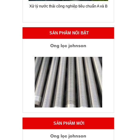
ời chuyên
Xử lý nước thải công nghiệp tiêu chuẩn A và B
Hội thảo gi
SẢN PHẨM NỔI BẬT
Ống lọc johnson
SẢN PHẨM MỚI
Ống lọc johnson