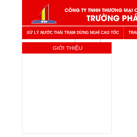
XỬ LÝ NƯỚC THẢI TRẠM DỪNG NGHỈ CAO TÔC
TRA
VẬT TƯ NGÀNH NƯỚC
LIÊN HỆ
GIỚI THIỆU