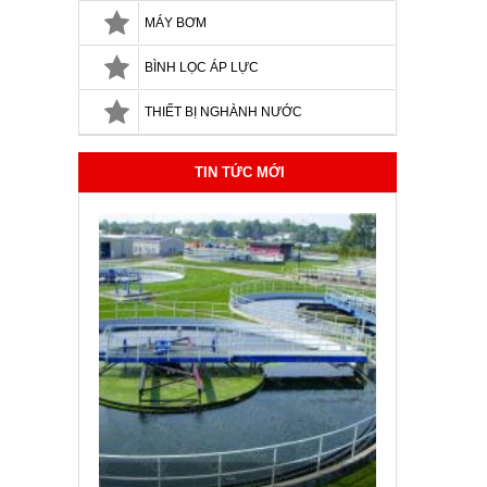
MÁY BƠM
BÌNH LỌC ÁP LỰC
THIẾT BỊ NGHÀNH NƯỚC
TIN TỨC MỚI