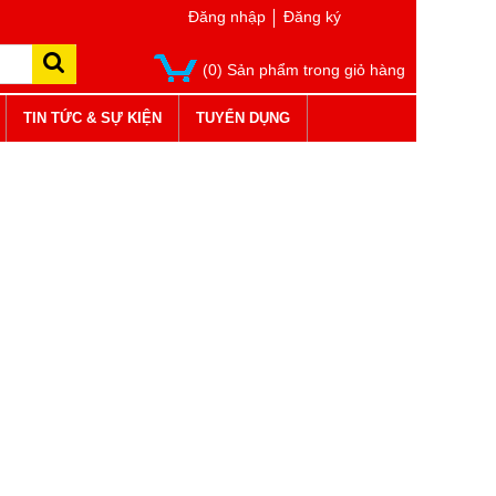
Đăng nhập
Đăng ký
(0) Sản phẩm trong giỏ hàng
TIN TỨC & SỰ KIỆN
TUYỂN DỤNG