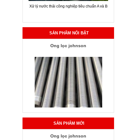
ời chuyên
Xử lý nước thải công nghiệp tiêu chuẩn A và B
Hội thảo gi
SẢN PHẨM NỔI BẬT
Ống lọc johnson
SẢN PHẨM MỚI
Ống lọc johnson