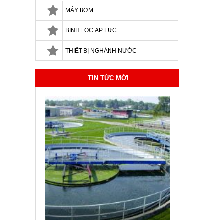
MÁY BƠM
BÌNH LỌC ÁP LỰC
THIẾT BỊ NGHÀNH NƯỚC
TIN TỨC MỚI