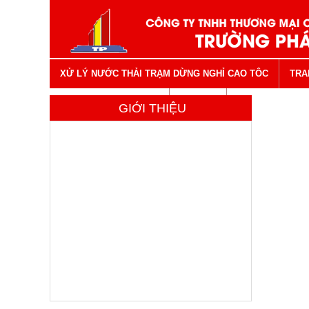
XỬ LÝ NƯỚC THẢI TRẠM DỪNG NGHỈ CAO TÔC
TRA
VẬT TƯ NGÀNH NƯỚC
LIÊN HỆ
GIỚI THIỆU