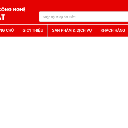
NG CHỦ
GIỚI THIỆU
SẢN PHẨM & DỊCH VỤ
KHÁCH HÀNG