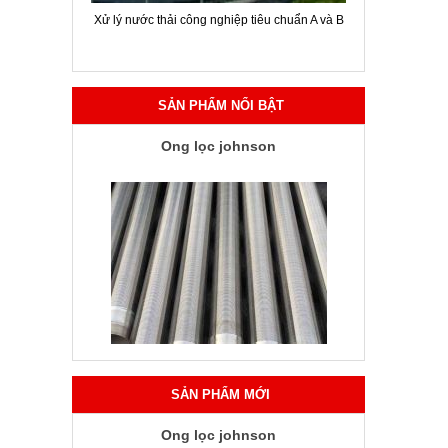
ời chuyên
Xử lý nước thải công nghiệp tiêu chuẩn A và B
Hội thảo gi
SẢN PHẨM NỔI BẬT
Ống lọc johnson
SẢN PHẨM MỚI
Ống lọc johnson