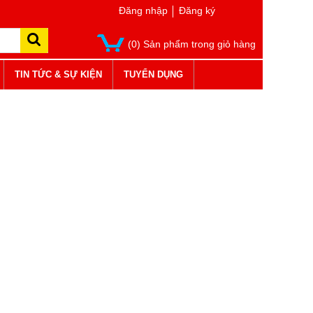
Đăng nhập
Đăng ký
(0) Sản phẩm trong giỏ hàng
TIN TỨC & SỰ KIỆN
TUYỂN DỤNG