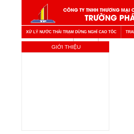
XỬ LÝ NƯỚC THẢI TRẠM DỪNG NGHỈ CAO TÔC
TRA
VẬT TƯ NGÀNH NƯỚC
LIÊN HỆ
GIỚI THIỆU