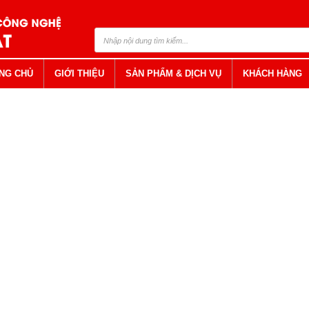
NG CHỦ
GIỚI THIỆU
SẢN PHẨM & DỊCH VỤ
KHÁCH HÀNG