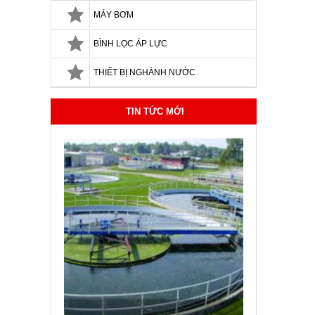
MÁY BƠM
BÌNH LỌC ÁP LỰC
THIẾT BỊ NGHÀNH NƯỚC
TIN TỨC MỚI