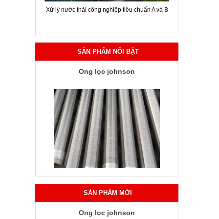
ời chuyên
Xử lý nước thải công nghiệp tiêu chuẩn A và B
Hội thảo gi
SẢN PHẨM NỔI BẬT
Ống lọc johnson
SẢN PHẨM MỚI
Ống lọc johnson