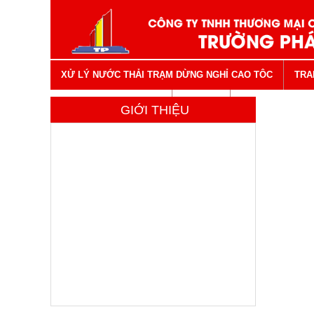
XỬ LÝ NƯỚC THẢI TRẠM DỪNG NGHỈ CAO TÔC
TRA
VẬT TƯ NGÀNH NƯỚC
LIÊN HỆ
GIỚI THIỆU