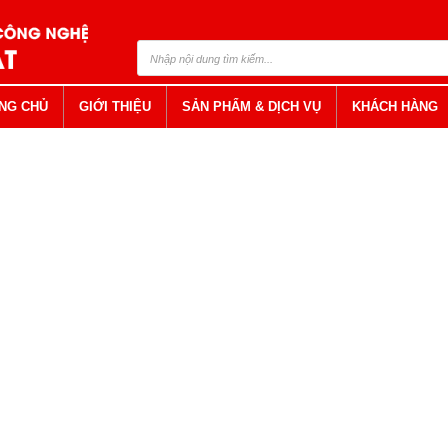
NG CHỦ
GIỚI THIỆU
SẢN PHẨM & DỊCH VỤ
KHÁCH HÀNG