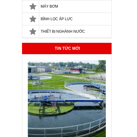
MÁY BƠM
BÌNH LỌC ÁP LỰC
THIẾT BỊ NGHÀNH NƯỚC
TIN TỨC MỚI