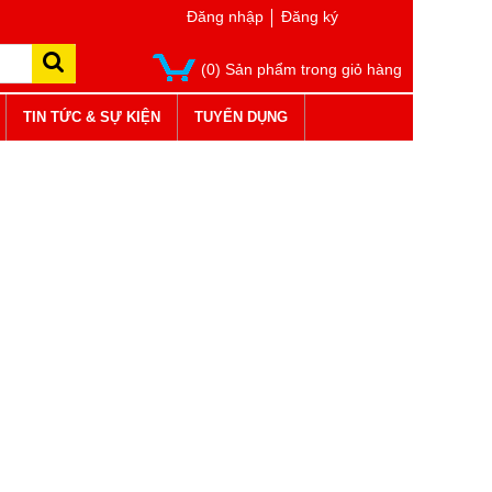
Đăng nhập
Đăng ký
(0) Sản phẩm trong giỏ hàng
TIN TỨC & SỰ KIỆN
TUYỂN DỤNG