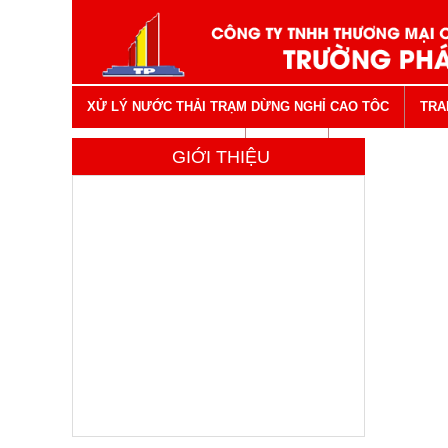
XỬ LÝ NƯỚC THẢI TRẠM DỪNG NGHỈ CAO TÔC
TRA
VẬT TƯ NGÀNH NƯỚC
LIÊN HỆ
GIỚI THIỆU