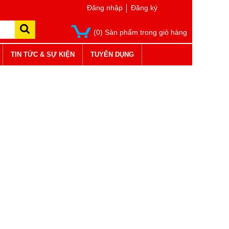
Đăng nhập
Đăng ký
(0) Sản phẩm trong giỏ hàng
TIN TỨC & SỰ KIỆN
TUYỂN DỤNG