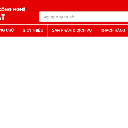
NG CHỦ
GIỚI THIỆU
SẢN PHẨM & DỊCH VỤ
KHÁCH HÀNG