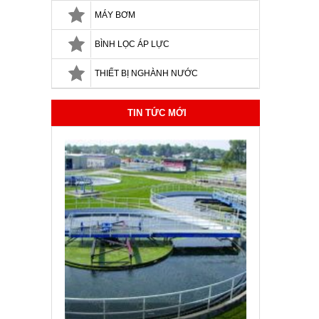
MÁY BƠM
BÌNH LỌC ÁP LỰC
THIẾT BỊ NGHÀNH NƯỚC
TIN TỨC MỚI