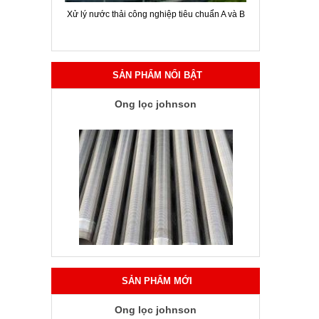
ời chuyên
Xử lý nước thải công nghiệp tiêu chuẩn A và B
Hội thảo gi
SẢN PHẨM NỔI BẬT
Ống lọc johnson
SẢN PHẨM MỚI
Ống lọc johnson