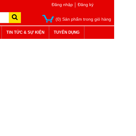
Đăng nhập
Đăng ký
(0) Sản phẩm trong giỏ hàng
TIN TỨC & SỰ KIỆN
TUYỂN DỤNG