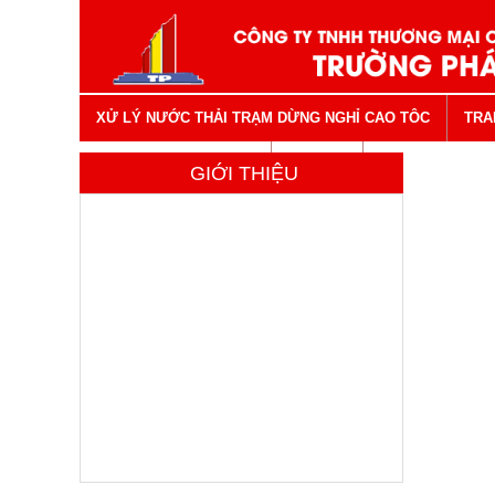
XỬ LÝ NƯỚC THẢI TRẠM DỪNG NGHỈ CAO TÔC
TRA
VẬT TƯ NGÀNH NƯỚC
LIÊN HỆ
GIỚI THIỆU