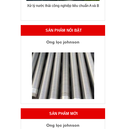
ời chuyên
Xử lý nước thải công nghiệp tiêu chuẩn A và B
Hội thảo gi
SẢN PHẨM NỔI BẬT
Ống lọc johnson
SẢN PHẨM MỚI
Ống lọc johnson