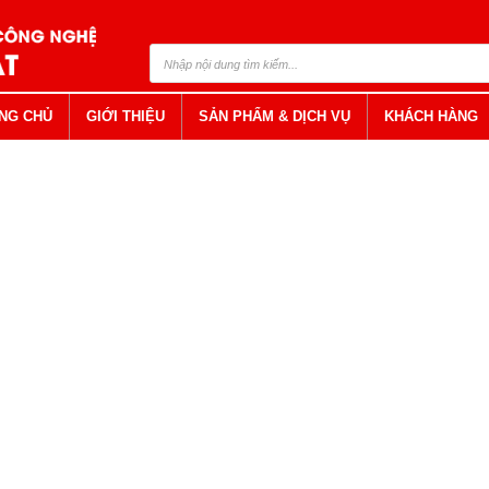
NG CHỦ
GIỚI THIỆU
SẢN PHẨM & DỊCH VỤ
KHÁCH HÀNG