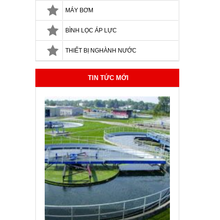
MÁY BƠM
BÌNH LỌC ÁP LỰC
THIẾT BỊ NGHÀNH NƯỚC
TIN TỨC MỚI