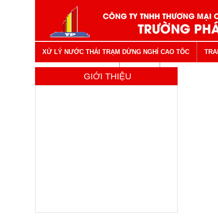
XỬ LÝ NƯỚC THẢI TRẠM DỪNG NGHỈ CAO TÔC
TRA
VẬT TƯ NGÀNH NƯỚC
LIÊN HỆ
GIỚI THIỆU