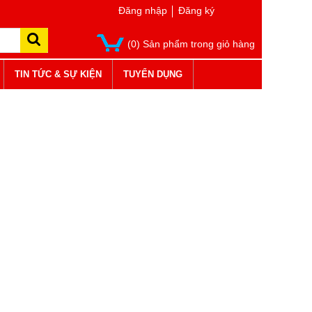
Đăng nhập
Đăng ký
(0) Sản phẩm trong giỏ hàng
TIN TỨC & SỰ KIỆN
TUYỂN DỤNG