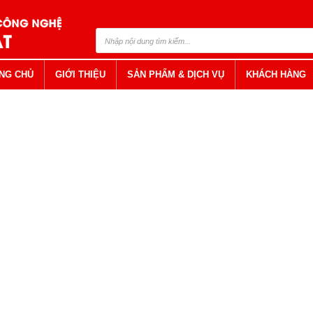
NG CHỦ
GIỚI THIỆU
SẢN PHẨM & DỊCH VỤ
KHÁCH HÀNG